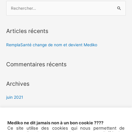
R
e
c
h
Articles récents
e
r
RemplaSanté change de nom et devient Mediko
c
h
Commentaires récents
e
r
Archives
:
juin 2021
Catégories
Mediko ne dit jamais non à un bon cookie ????
Ce site utilise des cookies qui nous permettent de
Presse