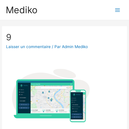
Aller
Mediko
au
Main
contenu
Men
9
Laisser un commentaire
/ Par
Admin Mediko