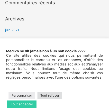
Commentaires récents
e
r
Archives
:
juin 2021
Catégories
Mediko ne dit jamais non à un bon cookie ????
Ce site utilise des cookies qui nous permettent de
Presse
personnaliser le contenu et les annonces, d'offrir des
fonctionnalités relatives aux médias sociaux et d'analyser
notre trafic. Nous limitons l'usage des cookies au
Méta
maximum. Vous pouvez tout de même choisir vos
réglages personnalisés avec l'une des options suivantes.
Connexion
Flux des publications
Personnaliser
Tout refuser
Flux des commentaires
Tout accepter
Site de WordPress-FR