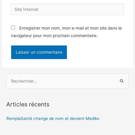
Site
Internet
Enregistrer mon nom, mon e-mail et mon site dans le
navigateur pour mon prochain commentaire.
R
e
c
h
Articles récents
e
r
RemplaSanté change de nom et devient Mediko
c
h