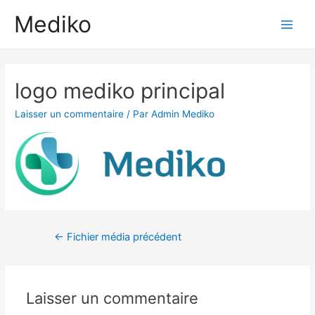
Aller
Mediko
au
Main
contenu
Men
logo mediko principal
Laisser un commentaire
/ Par
Admin Mediko
Navigation
←
Fichier média précédent
de
l’article
Laisser un commentaire