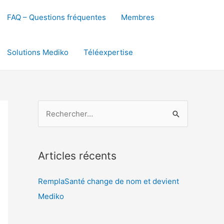
FAQ – Questions fréquentes
Membres
Solutions Mediko
Téléexpertise
R
e
c
h
Articles récents
e
RemplaSanté change de nom et devient
r
Mediko
c
h